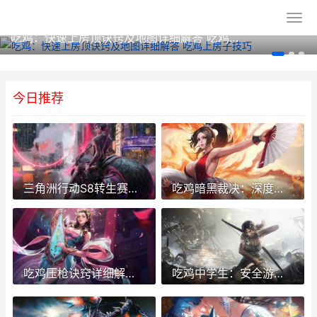
吃鸡：快速上房顶诀窍及地图详细解答 吃鸡上房子技巧
今日推荐
三角洲行动S8转生赛伊德玩法马上上线 海外玩三角洲行动延迟高如何化解 三角洲8攻略
吃鸡暗黑裁决：深度评价及游戏尝试 暗黑裁决皮肤
吃鸡压枪诀窍详细解答：从入门到进阶，轻松掌控战场 吃鸡游戏压枪教学
吃鸡中学生：安全游戏，快乐学习，玩转吃鸡诀窍 搜索吃鸡小学生