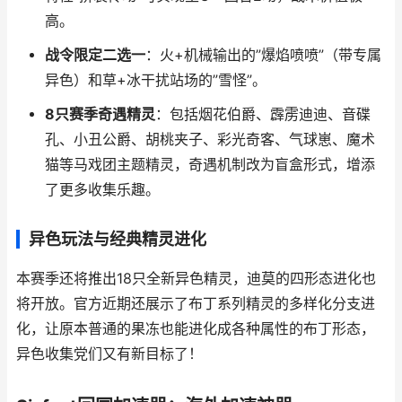
高。
战令限定二选一
：火+机械输出的”爆焰喷喷”（带专属
异色）和草+冰干扰站场的”雪怪”。
8只赛季奇遇精灵
：包括烟花伯爵、霹雳迪迪、音碟
孔、小丑公爵、胡桃夹子、彩光奇客、气球崽、魔术
猫等马戏团主题精灵，奇遇机制改为盲盒形式，增添
了更多收集乐趣。
异色玩法与经典精灵进化
本赛季还将推出18只全新异色精灵，迪莫的四形态进化也
将开放。官方近期还展示了布丁系列精灵的多样化分支进
化，让原本普通的果冻也能进化成各种属性的布丁形态，
异色收集党们又有新目标了！