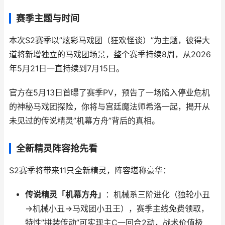
赛季主题与时间
本次S2赛季以”炫彩马戏团（狂欢怪谈）”为主题，彼得大
道将新增独立的马戏团场景，整个赛季持续8周，从2026
年5月21日一直持续到7月15日。
官方在5月13日首曝了赛季PV，预告了一场陷入停业危机
的神秘马戏团探险，你将与宫廷魔法师希洛一起，揭开从
未见过的传说精灵”机幕方舟”背后的真相。
全新精灵阵容抢先看
S2赛季将带来11只全新精灵，阵容堪称豪华：
传说精灵「机幕方舟」
：机械系三阶进化（独轮小丑
→机械小丑→马戏团小丑王），赛季主线免费领取，
特性”拼装传动”可实现主C一回合2动，战术价值极