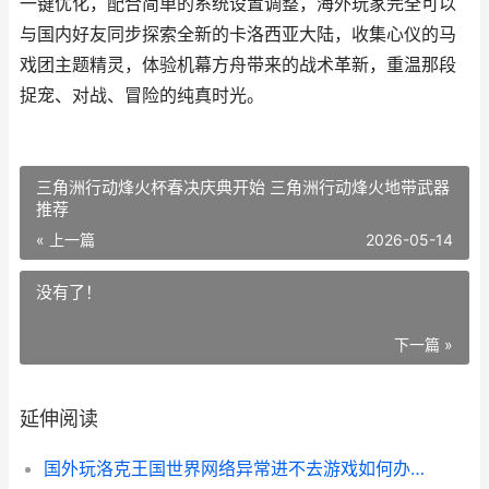
一键优化，配合简单的系统设置调整，海外玩家完全可以
与国内好友同步探索全新的卡洛西亚大陆，收集心仪的马
戏团主题精灵，体验机幕方舟带来的战术革新，重温那段
捉宠、对战、冒险的纯真时光。
三角洲行动烽火杯春决庆典开始 三角洲行动烽火地带武器
推荐
« 上一篇
2026-05-14
没有了！
下一篇 »
延伸阅读
国外玩洛克王国世界网络异常进不去游戏如何办 可以玩洛克王国