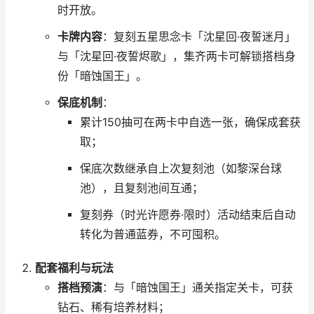
时开放。
卡牌内容
：复刻五星思念卡「沈星回·夜誓迷月」
与「沈星回·夜誓烬歌」，集齐两卡可解锁搭档身
份「暗蚀国王」。
保底机制
：
累计150抽可在两卡中自选一张，确保成套获
取；
保底次数继承自上次复刻池（如黎深台球
池），且复刻池间互通；
复刻券（时光许愿券·限时）活动结束后自动
转化为普通蓝券，不可囤积。
配套福利与玩法
搭档预演
：与「暗蚀国王」通关指定关卡，可获
钻石、稀有培养材料；