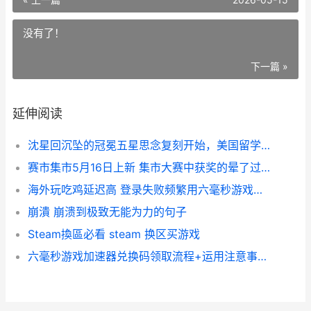
没有了！
下一篇 »
延伸阅读
沈星回沉坠的冠冕五星思念复刻开始，美国留学生玩恋和深空国服卡加载 沈星回沉坠的冠冕剧情结尾
赛市集市5月16日上新 集市大赛中获奖的晕了过去谁咬他的尾巴把他怎么啦
海外玩吃鸡延迟高 登录失败频繁用六毫秒游戏加速器化解 国外玩吃鸡延迟
崩潰 崩溃到极致无能为力的句子
Steam換區必看 steam 换区买游戏
六毫秒游戏加速器兑换码领取流程+运用注意事项 6秒加速算什么水平