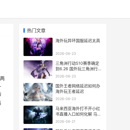
热门文章
海外玩异环国服延迟太高
2026-06-23
三角洲行动S10赛季确定
到6.26 国外玩三角洲行动
国服延迟高丢包严重如何
2026-06-23
两
办 三角洲行动s10赛季新
地图
国外王者网络延迟如何办
一
海外玩王者延迟
节
2026-06-23
高
马来西亚海外打不开小红
书直播入口如何化解 马来
西亚海外打工怎么样
2026-06-21