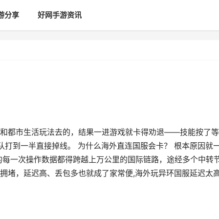
游分享
好网手游资讯
和都市生活玩法去的，结果一进游戏就卡得劝退——技能按了等
队打到一半直接掉线。 为什么海外直连国服会卡？ 根本原因就
的每一次操作数据都得跨越上万公里的国际链路，途经多个中转
拥堵，延迟高、丢包多也就成了家常便,海外玩异环国服延迟太