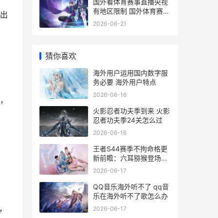
国外看体育赛事直播央视
有地区限制 国外体育赛事
出
能带动哪些快消品?比例
2026-06-21
多少?
猜你喜欢
海外用户运用国内数字服
务必要 海外用户特点
2026-06-16
，
火影忍者功夫季到来 火影
忍者功夫季24关怎么过
2026-06-16
王者S44赛季不拘命格更
新前瞻：六耳猕猴登场，
加拿大玩不了国服如何办
2026-06-17
四赛季王者
QQ音乐海外听不了 qq音
乐在海外听不了歌怎么办
，
2026-06-17