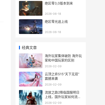
绝区零3,0版本到来
2026-06-18
绝区零光追上线
2026-06-18
经典文章
海外玩家集体破防 海外玩
家和中国玩家的区别
2026-02-09
云顶之弈S15“天下无双”
震撼来袭
2026-02-09
流放之路2降临国服明日
上线，国外玩家如何流畅
玩流放之路2降临国服 流
2026-02-09