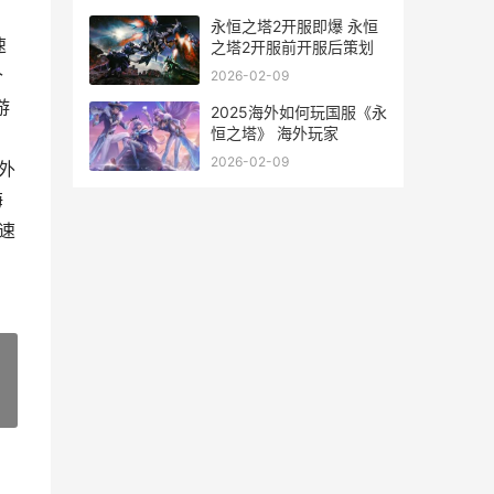
放之路2降临配置要求
永恒之塔2开服即爆 永恒
速
之塔2开服前开服后策划
个
2026-02-09
游
2025海外如何玩国服《永
恒之塔》 海外玩家
2026-02-09
外
海
速
»