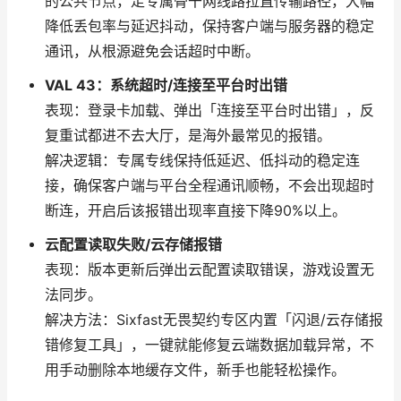
的公共节点，走专属骨干网线路拉直传输路径，大幅
降低丢包率与延迟抖动，保持客户端与服务器的稳定
通讯，从根源避免会话超时中断。
VAL 43：系统超时/连接至平台时出错
表现：登录卡加载、弹出「连接至平台时出错」，反
复重试都进不去大厅，是海外最常见的报错。
解决逻辑：专属专线保持低延迟、低抖动的稳定连
接，确保客户端与平台全程通讯顺畅，不会出现超时
断连，开启后该报错出现率直接下降90%以上。
云配置读取失败/云存储报错
表现：版本更新后弹出云配置读取错误，游戏设置无
法同步。
解决方法：Sixfast无畏契约专区内置「闪退/云存储报
错修复工具」，一键就能修复云端数据加载异常，不
用手动删除本地缓存文件，新手也能轻松操作。