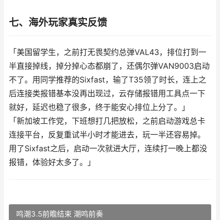
七、海外玩家真实反馈
「美国留学生，之前打无畏契约总弹VAL43，排位打到一
半直接掉线，掉分掉心态都崩了，还偶尔弹VAN9003启动
不了。用同学推荐的Sixfast，输了T35领了时长，连上之
后连接类报错基本没再出现过，云存储报错用工具点一下
就好，延迟也稳了很多，终于能安心排位上分了。」
「新加坡工作党，下班想打几把放松，之前启动游戏总卡
连接平台，反复重试半小时才能进去，玩一半还容易掉。
用了Sixfast之后，启动一次就进大厅，连续打一晚上都没
报错，体验好太多了。」
鸣潮3.5前瞻结束 潮鸣前奏