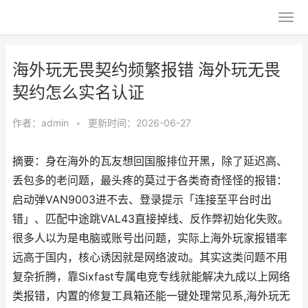
海外玩无畏契约频繁报错 海外玩无畏
契约怎么实名认证
作者：
admin
•
更新时间：2026-06-27
摘要：身在海外的瓦友想回国服排位开黑，除了延迟高、
丢包多的老问题，最头疼的莫过于各类奇奇怪怪的报错：
启动弹VAN9003进不去、登录提示「连接至平台时出
错」、匹配中途跳VAL43直接掉线、反作弊初始化失败。
很多人以为是电脑或账号出问题，实际上海外玩家报错率
远高于国内，核心诱因就是网络波动。其实这类问题不用
复杂折腾，靠Sixfast专属电竞专线就能解决九成以上网络
类报错，内置的修复工具箱还能一键处理常见系,海外玩无