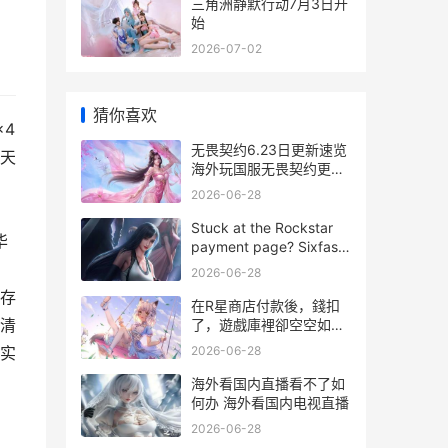
三角洲静默行动7月3日开
始
2026-07-02
猜你喜欢
4
无畏契约6.23日更新速览
天
海外玩国服无畏契约更新
后等登录不上服务器如何
2026-06-28
办 无畏契约玩法
，
Stuck at the Rockstar
华
payment page? Sixfast
Accelerator solves it in
2026-06-28
one click – overseas
存
payments a
在R星商店付款後，錢扣
、清
了，遊戲庫裡卻空空如也
在r星商店付款怎么付
2026-06-28
实
海外看国内直播看不了如
何办 海外看国内电视直播
2026-06-28