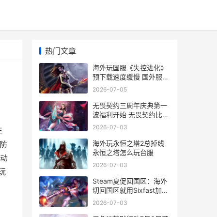
热门文章
海外玩国服《失控进化》
预下载速度缓慢 国外服的
游戏
2026-07-05
无畏契约三周年庆典第一
波福利开始 无畏契约比赛
结果
2026-07-03
正
海外玩永恒之塔2总掉线
防
永恒之塔怎么玩台服
动
2026-07-03
玩
Steam夏促回国区：海外
切回国区就用Sixfast加速
器 内附兑换码k68 steam
2026-07-03
夏促列表