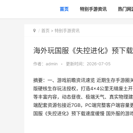
首页
特别手游资讯
热门网
首页
>
特别手游资讯
海外玩国服《失控进化》预下载
作者：
admin
•
更新时间：2026-07-05
摘要：一、游戏前瞻资讯速览 近期生存手游圈
版硬核生存玩法授权，打造4×4公里无缝废土
等丰富内容，动态昼夜、极端天气、真实物理建
端配套资源包接近7GB，PC端完整客户端容量
国服《失控进化》预下载速度缓慢 国外服的游