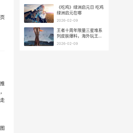
《吃鸡》绿洲启元日 吃鸡
绿洲启元在哪
页
2026-02-09
王者十周年限量三星堆系
列皮肤爆料，海外玩王者
卡顿延迟黑屏闪退如何化
2026-02-09
解 王者荣耀十周年
推
，
走
图