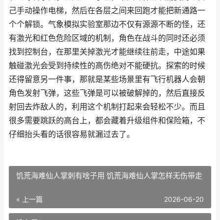
己手动操作电梯，然后在各层之间来回跑才能把新通路一
个个解锁。气象模拟实验室那边不仅有源源不断的怪，还
有激光和红色危险区域的机制，角色在战斗的同时还必须
找到控制台，在那里关掉激光才能继续往前走，中途如果
触碰激光会受到持续性的高伤绝对不能硬抗。探索的时候
还得留意另一件事，那就是某些场景里有飞行机器人会朝
角色发射飞弹，这些飞弹是可以被破解掉的，然后直接反
射回去炸敌人的，利用这个机制打起来会轻松不少。而且
很多需要跳跃的高台上，都会藏着升级组件和保险箱，不
仔细抬头看的话很容易就漏过去了。
饥荒海难仙人掌刺有啥子用 饥荒海难仙人掌怎样无伤带走
« 上一篇
2026-06-20