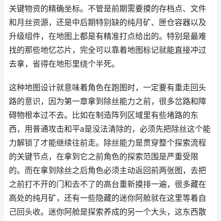
关键物资的精确坐标。不管是前期需要摸的存档点、文件
和月丝资源，还是中后期特别缺的纯月矿、匣仓容器以及
升级组件，在地图上都是有精准打点给出的。特别是最难
找的那些地忆芯片，完全可以靠着地图标记就能直接冲过
去拿，省得在地形里绕个半死。
这种地图设计就意味着角色在跑图时，一定要有重走回头
路的意识，因为第一章拿到除丝能力之前，很多岔路和障
碍物根本过不去。比如在制造阵列区域里有些堵路的东
西，用普通攻击和平a是没法清除的，必须先把除丝这个能
力解锁了才能继续往前走。除丝能力是贯穿整个探索流程
的关键节点，在拿到它之前角色的探索范围是严重受限
的。而在拿到除丝之后角色必须主动返回前两张图，去把
之前打不开的门和去不了的高台重新摸排一遍，很多藏在
高处的纯月矿，还有一些隐藏的迷你阿舱就在这里等着自
己回头收。迷你阿舱是探索养成的另一个大头，这东西散