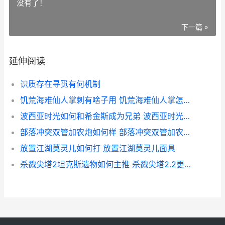
没有了！
下一篇 »
延伸阅读
识质存在寻觅有何机制
饥荒海难仙人掌刺有啥子用 饥荒海难仙人掌怎样无伤带走
波西亚时光如何和希金斯成为兄弟 波西亚时光如何快速升级
部落冲突双管加农炮如何样 部落冲突双管加农炮还能变单管吗
放置江湖莫灵儿如何打 放置江湖莫灵儿面具
杀戮尖塔2坦克斯遗物如何主推 杀戮尖塔2.2更新内容