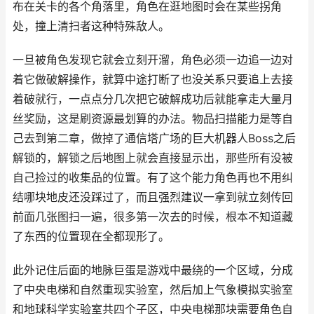
布在关卡的各个角落里，角色在逛地图时会在某些拐角
处，撞上清扫者这种特殊敌人。
一旦被角色发现它就会立刻开溜，角色必须一边追一边对
着它做破解操作，就算中途打断了也没关系只要追上去接
着破就行，一点点分几次把它破解成功后就能拿走大量月
丝奖励，这是刷资源最划算的办法。物品扫描能力是等自
己去到第二章，做掉了通信塔广场的巨大机器人Boss之后
解锁的，解锁之后地图上就会直接显示出，那些所有没被
自己捡过的收集品的位置。有了这个能力角色再也不用纠
结哪块地皮还没踩过了，而且强烈建议一拿到就立刻传回
前面几张图扫一遍，很多第一次去的时候，根本不知道藏
了东西的位置现在全都现形了。
此外记住后面的地脉巨蛋是游戏中最绕的一个区域，分成
了中央电梯和自然重现实验室，然后加上气象模拟实验室
和地球科学实验室共四个子区，中央电梯那块需要角色自