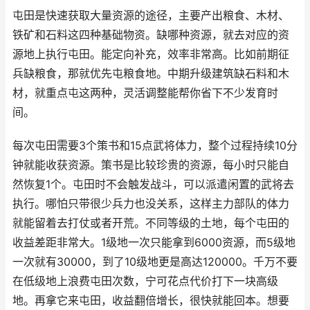
屯田是快速获取大量资源的途径，主要产出粮食、木材、
铁矿和石料这四种基础物资。缺哪种资源，就去对应的资
源地上执行屯田。能定向补充，效率非常高。比如前期征
兵缺粮食，那就优先屯粮食地。中期升级建筑缺石料和木
材，就重点屯这两种，灵活调整能帮你省下不少发育时
间。
每次屯田需要3个策书和15点武将体力，整个过程持续10分
钟就能收获资源。策书是比较珍贵的资源，每小时只能自
然恢复1个。屯田时不会触发战斗，可以派遣闲置的武将去
执行。哪怕只带很少兵力也没关系，这样主力部队的体力
就能留着去打仗或者开荒。不同等级的土地，每个屯田的
收益差距非常大。1级地一次只能拿到6000资源，而5级地
一次就有30000，到了10级地更是高达120000。千万不要
在低级地上浪费屯田次数，宁可花点代价打下一块高级
地。再拿它来屯田，收益翻倍增长，很快就能回本。想要