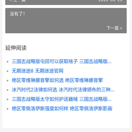
没有了！
下一篇 »
延伸阅读
三国志战略版屯田可以获取啥子 三国志战略版屯田能爆仓吗
无期迷途8 无期迷途官网
绝区零维琳娜音擎如何选 绝区零维琳娜音擎
冰汽时代2法律如何选 冰汽时代法律颁布的三种播报
三国志战略版太守如何护送器械 三国志战略版太尉盾顶配战法
绝区零佩洛伊斯强度如何样 绝区零佩洛伊斯影画