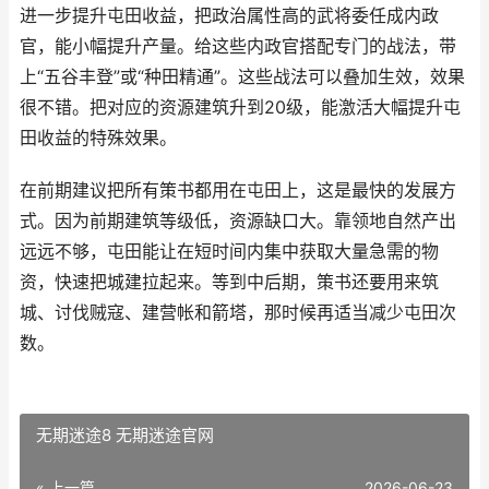
进一步提升屯田收益，把政治属性高的武将委任成内政
官，能小幅提升产量。给这些内政官搭配专门的战法，带
上“五谷丰登”或“种田精通”。这些战法可以叠加生效，效果
很不错。把对应的资源建筑升到20级，能激活大幅提升屯
田收益的特殊效果。
在前期建议把所有策书都用在屯田上，这是最快的发展方
式。因为前期建筑等级低，资源缺口大。靠领地自然产出
远远不够，屯田能让在短时间内集中获取大量急需的物
资，快速把城建拉起来。等到中后期，策书还要用来筑
城、讨伐贼寇、建营帐和箭塔，那时候再适当减少屯田次
数。
无期迷途8 无期迷途官网
« 上一篇
2026-06-23