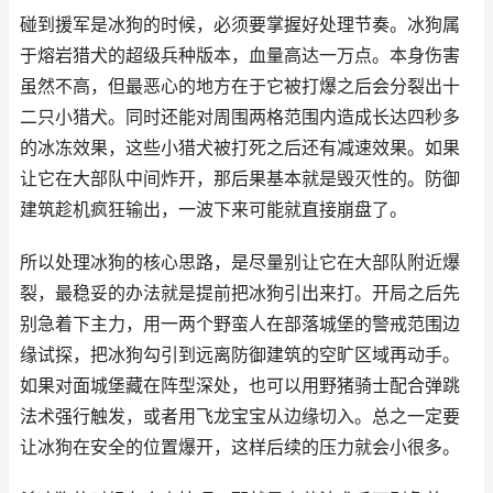
碰到援军是冰狗的时候，必须要掌握好处理节奏。冰狗属
于熔岩猎犬的超级兵种版本，血量高达一万点。本身伤害
虽然不高，但最恶心的地方在于它被打爆之后会分裂出十
二只小猎犬。同时还能对周围两格范围内造成长达四秒多
的冰冻效果，这些小猎犬被打死之后还有减速效果。如果
让它在大部队中间炸开，那后果基本就是毁灭性的。防御
建筑趁机疯狂输出，一波下来可能就直接崩盘了。
所以处理冰狗的核心思路，是尽量别让它在大部队附近爆
裂，最稳妥的办法就是提前把冰狗引出来打。开局之后先
别急着下主力，用一两个野蛮人在部落城堡的警戒范围边
缘试探，把冰狗勾引到远离防御建筑的空旷区域再动手。
如果对面城堡藏在阵型深处，也可以用野猪骑士配合弹跳
法术强行触发，或者用飞龙宝宝从边缘切入。总之一定要
让冰狗在安全的位置爆开，这样后续的压力就会小很多。