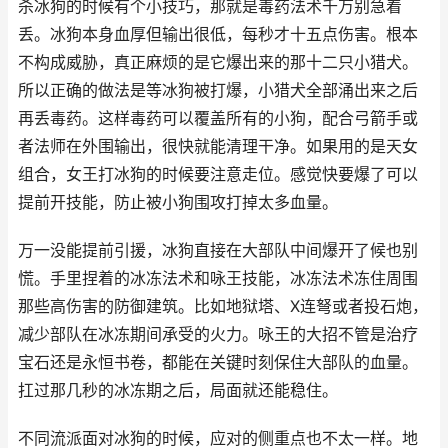
杀冰狗的时候有个小技巧，那就是毒药法术千万别急着
丢。冰狗本身血厚但输出很低，每秒才十五点伤害。根本
不构成威胁，真正麻烦的是它爆出来的那十二只小猎犬。
所以正确的做法是等冰狗被打爆，小猎犬全部涌出来之后
再丢毒药。这样毒药可以覆盖所有的小狗，配合弓箭手或
者法师在外围输出，很快就能清理干净。如果用的是天女
组合，女王打冰狗的时候要注意走位。感觉快要爆了可以
提前开技能，防止被小狗围攻打掉太多血量。
万一没能提前引援，冰狗直接在大部队中间爆开了候也别
慌。手里捏着的冰冻法术和咏王技能，冰冻法术冻住周围
那些高伤害的防御建筑。比如地狱塔、X连弩或者投石炮，
减少部队在冰冻期间承受的火力。咏王的大招不管是治疗
宝石还是永恒书卷，都能在关键时刻保住大部队的血量。
扛过那几秒的冰冻期之后，局面就还能稳住。
不同流派面对冰狗的时候，应对的侧重点也不太一样。地