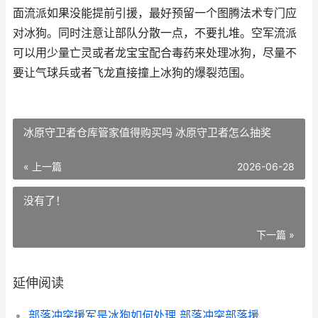
面流派如果没能提前引援，最好预留一个图腾法术专门应
对冰狗。同时注意让部队分散一点，不要扎堆。空军流派
可以用少量亡灵或者龙宝宝配合毒药来处理冰狗，尽量不
要让气球兵或者飞龙直接撞上冰狗的爆裂范围。
冰原守卫者仓库管家值得购买吗 冰原守卫者怎么抽奖
« 上一篇
2026-06-28
没有了！
下一篇 »
延伸阅读
部落冲突援军是冰狗如何处理 部落冲突部落援军上限什么意思