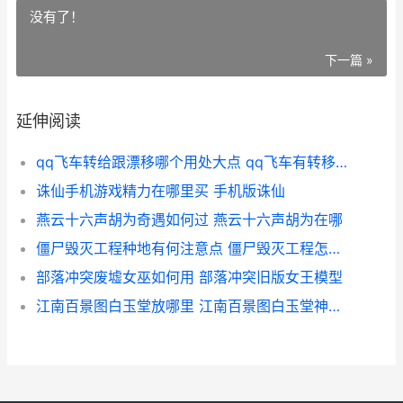
没有了！
下一篇 »
延伸阅读
qq飞车转给跟漂移哪个用处大点 qq飞车有转移号吗
诛仙手机游戏精力在哪里买 手机版诛仙
燕云十六声胡为奇遇如何过 燕云十六声胡为在哪
僵尸毁灭工程种地有何注意点 僵尸毁灭工程怎么耕种
部落冲突废墟女巫如何用 部落冲突旧版女王模型
江南百景图白玉堂放哪里 江南百景图白玉堂神秘信件