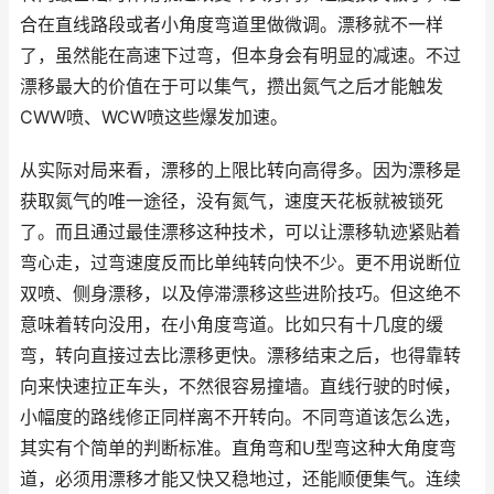
合在直线路段或者小角度弯道里做微调。漂移就不一样
了，虽然能在高速下过弯，但本身会有明显的减速。不过
漂移最大的价值在于可以集气，攒出氮气之后才能触发
CWW喷、WCW喷这些爆发加速。
从实际对局来看，漂移的上限比转向高得多。因为漂移是
获取氮气的唯一途径，没有氮气，速度天花板就被锁死
了。而且通过最佳漂移这种技术，可以让漂移轨迹紧贴着
弯心走，过弯速度反而比单纯转向快不少。更不用说断位
双喷、侧身漂移，以及停滞漂移这些进阶技巧。但这绝不
意味着转向没用，在小角度弯道。比如只有十几度的缓
弯，转向直接过去比漂移更快。漂移结束之后，也得靠转
向来快速拉正车头，不然很容易撞墙。直线行驶的时候，
小幅度的路线修正同样离不开转向。不同弯道该怎么选，
其实有个简单的判断标准。直角弯和U型弯这种大角度弯
道，必须用漂移才能又快又稳地过，还能顺便集气。连续