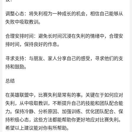
调整心态：将失利视为一种成长的机会，相信自己能够从
失败中吸取教训。
合理安排时间：避免长时间沉浸在失利的情绪中，合理安
排时间，保持良好的作息。
寻求支持：与朋友、家人分享自己的感受，寻求他们的支
持和鼓励。
总结
在英雄联盟中，比赛失利是常有的事。关键在于如何应对
失利，从中吸取教训，不断提升自己的技能和团队配合能
力。保持冷静、分析原因、加强训练、优化团队配合、保
持积极心态，这些方法都能帮助你更好地应对比赛失利。
希望以上建议能对你有所帮助。