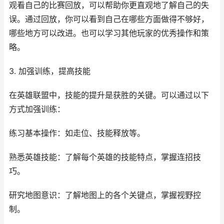
观看自己的比赛回放，可以帮助你更直观地了解自己的失
误。通过回放，你可以看到自己在哪些方面做得不够好，
哪些地方可以改进。也可以学习其他玩家的优秀操作和策
略。
3. 加强训练，提高技能
在英雄联盟中，技能的提升是获胜的关键。可以通过以下
方式加强训练：
练习基本操作：如走位、技能释放等。
熟悉英雄技能：了解每个英雄的技能特点，掌握连招技
巧。
研究地图意识：了解地图上的各个关键点，掌握视野控
制。