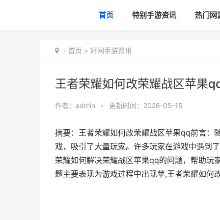
首页
特别手游资讯
热门网
首页
>
好网手游资讯
王者荣耀如何改荣耀战区苹果qq
作者：
admin
•
更新时间：2026-05-15
摘要：王者荣耀如何改荣耀战区苹果qq前言：
戏，吸引了大量玩家。许多玩家在游戏中遇到了
荣耀如何解决荣耀战区苹果qq的问题，帮助玩
题主要表现为游戏过程中出现苹,王者荣耀如何改