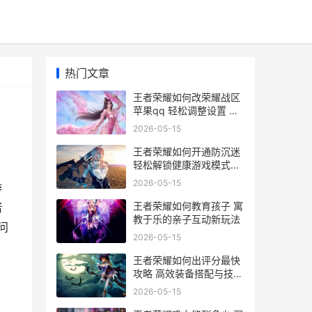
热门文章
王者荣耀如何改荣耀战区
苹果qq 轻松调整设置 畅
享游戏体验指南
2026-05-15
王者荣耀如何开通防沉迷
轻松解锁健康游戏模式攻
略
2026-05-15
游
王者荣耀如何教育孩子 寓
者
教于乐的亲子互动新玩法
问
2026-05-15
王者荣耀如何出评分最快
攻略 高效装备搭配与技能
选择全解析
2026-05-15