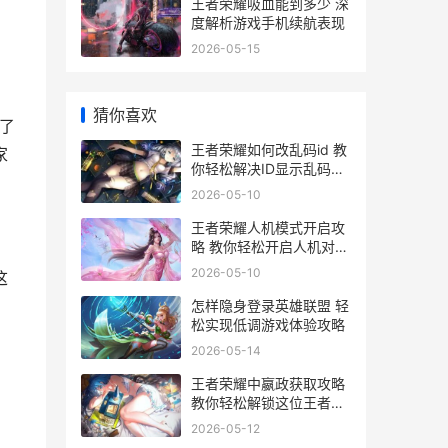
王者荣耀吸血能到多少 深
度解析游戏手机续航表现
2026-05-15
猜你喜欢
了
王者荣耀如何改乱码id 教
家
你轻松解决ID显示乱码问
题教程
2026-05-10
王者荣耀人机模式开启攻
略 教你轻松开启人机对战
体验全新游戏乐趣
2026-05-10
这
怎样隐身登录英雄联盟 轻
松实现低调游戏体验攻略
2026-05-14
王者荣耀中嬴政获取攻略
教你轻松解锁这位王者英
雄
2026-05-12