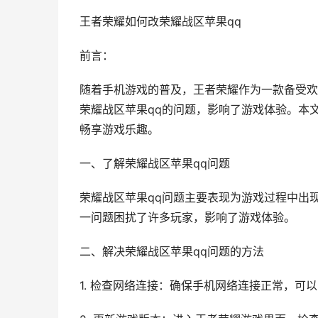
王者荣耀如何改荣耀战区苹果qq
前言：
随着手机游戏的普及，王者荣耀作为一款备受欢
荣耀战区苹果qq的问题，影响了游戏体验。本
畅享游戏乐趣。
一、了解荣耀战区苹果qq问题
荣耀战区苹果qq问题主要表现为游戏过程中出
一问题困扰了许多玩家，影响了游戏体验。
二、解决荣耀战区苹果qq问题的方法
1. 检查网络连接：确保手机网络连接正常，可