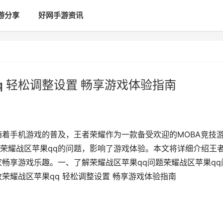
游分享
好网手游资讯
 轻松调整设置 畅享游戏体验指南
随着手机游戏的普及，王者荣耀作为一款备受欢迎的MOBA竞技
荣耀战区苹果qq的问题，影响了游戏体验。本文将详细介绍王
家畅享游戏乐趣。一、了解荣耀战区苹果qq问题荣耀战区苹果qq
荣耀战区苹果qq 轻松调整设置 畅享游戏体验指南