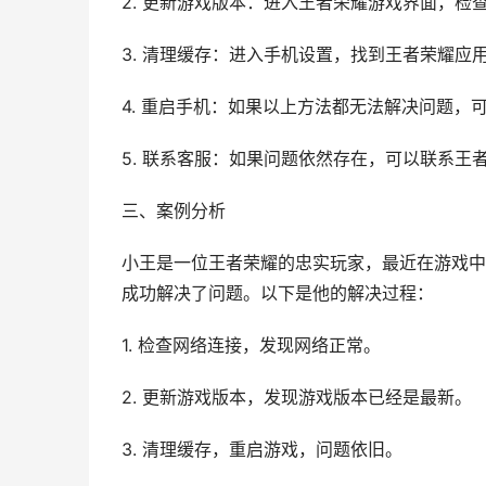
2. 更新游戏版本：进入王者荣耀游戏界面，
3. 清理缓存：进入手机设置，找到王者荣耀
4. 重启手机：如果以上方法都无法解决问题
5. 联系客服：如果问题依然存在，可以联系王
三、案例分析
小王是一位王者荣耀的忠实玩家，最近在游戏中
成功解决了问题。以下是他的解决过程：
1. 检查网络连接，发现网络正常。
2. 更新游戏版本，发现游戏版本已经是最新。
3. 清理缓存，重启游戏，问题依旧。