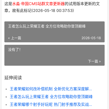
这是
水淼·帝国CMS站群文章更新器
的试用版本更新的文
章，故有此标记(2026-05-18 00:37:53)
王者怎么玩上荣耀王者 全方位攻略助你登顶巅峰
« 上一篇
2026-05-18
没有了！
下一篇 »
延伸阅读
王者荣耀如何改补偿机制 全新优化方案深度解析及实施指南
王者怎么玩上荣耀王者 全方位攻略助你登顶巅峰
王者荣耀哪个射手好玩呢 热门射手推荐及实战攻略解析