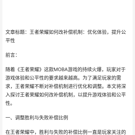
文章标题：王者荣耀如何改补偿机制：优化体验，提升公
平性
前言：
随着《王者荣耀》这款MOBA游戏的持续火爆，玩家对于
游戏体验和公平性的要求越来越高。为了满足玩家的需
求，王者荣耀不断对补偿机制进行优化和调整。本文将深
入探讨王者荣耀如何改补偿机制，以提升游戏体验和公平
性。
一、调整胜利与失败补偿比例
在王者荣耀中，胜利与失败的补偿比例一直是玩家关注的