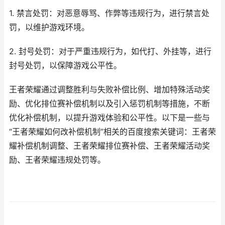
1. 禁言处罚：对恶意辱骂、作弊等违规行为，进行禁言处
罚，以维护游戏环境。
2. 封号处罚：对于严重违规行为，如代打、外挂等，进行
封号处罚，以保障游戏公平性。
王者荣耀通过调整胜利与失败补偿比例、增加特殊活动奖
励、优化排位赛补偿机制以及引入惩罚机制等措施，不断
优化补偿机制，以提升游戏体验和公平性。以下是一些与
“王者荣耀如何改补偿机制”相关的百度搜索关键词：王者荣
耀补偿机制调整、王者荣耀排位赛补偿、王者荣耀活动奖
励、王者荣耀违规处罚等。