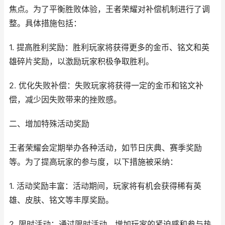
焦点。为了平衡胜败体验，王者荣耀对补偿机制进行了调
整。具体措施包括：
1. 提高胜利奖励：胜利玩家将获得更多的金币、铭文和英
雄碎片奖励，以激励玩家积极争取胜利。
2. 优化失败补偿：失败玩家将获得一定的金币和铭文补
偿，减少因失败带来的挫败感。
二、增加特殊活动奖励
王者荣耀会定期举办各种活动，如节日庆典、赛季奖励
等。为了提高玩家的参与度，以下措施被采纳：
1. 活动奖励丰富：活动期间，玩家将有机会获得稀有英
雄、皮肤、铭文等丰厚奖励。
2. 限时活动：通过限时活动，增加玩家的紧迫感和参与热