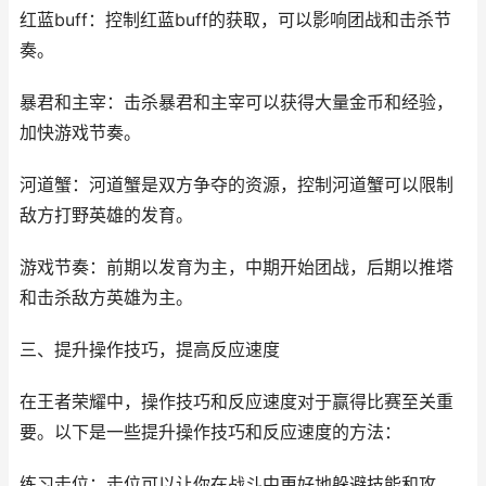
红蓝buff：控制红蓝buff的获取，可以影响团战和击杀节
奏。
暴君和主宰：击杀暴君和主宰可以获得大量金币和经验，
加快游戏节奏。
河道蟹：河道蟹是双方争夺的资源，控制河道蟹可以限制
敌方打野英雄的发育。
游戏节奏：前期以发育为主，中期开始团战，后期以推塔
和击杀敌方英雄为主。
三、提升操作技巧，提高反应速度
在王者荣耀中，操作技巧和反应速度对于赢得比赛至关重
要。以下是一些提升操作技巧和反应速度的方法：
练习走位：走位可以让你在战斗中更好地躲避技能和攻