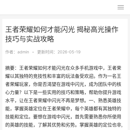
王者荣耀如何才能闪光 揭秘高光操作
技巧与实战攻略
作者：
admin
•
更新时间：2026-05-19
摘要：王者荣耀如何才能闪光在众多手机游戏中，王者荣
耀以其独特的竞技性和丰富的玩法备受欢迎。作为一名王
者荣耀玩家，你是否渴望在游戏中闪光，成为团队中的核
心力量？以下是一些实用的技巧和策略，帮助你提升游戏
水平，让在王者荣耀中闪光不再是梦想。一、熟悉英雄技
能，掌握英雄定位在王者荣耀中，每个英雄都有其独特的
技能和定位。要想在游戏中闪光，首先需要熟悉你所使用
的英雄的技能，了解其优势和劣势。掌握英雄的定位也非,