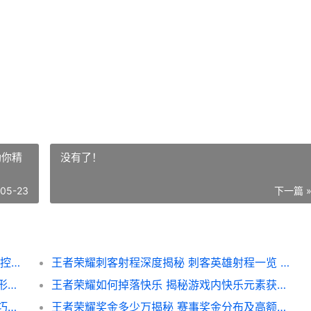
助你精
没有了！
-05-23
下一篇 
王者荣耀如何加快节奏 高效策略解析 助你掌控战场节奏
王者荣耀刺客射程深度揭秘 刺客英雄射程一览 助你精准定位对手
王者荣耀如何换头像最新攻略 轻松升级个人形象 解锁个性头像技巧
王者荣耀如何掉落快乐 揭秘游戏内快乐元素获取攻略
王者荣耀如何成为治安官 新手攻略与进阶技巧全解析
王者荣耀奖金多少万揭秘 赛事奖金分布及高额奖励一览