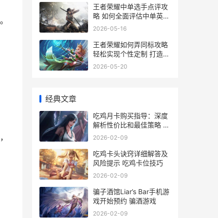
王者荣耀中单选手点评攻
略 如何全面评估中单英雄
。
表现
2026-05-16
王者荣耀如何弄同标攻略
轻松实现个性定制 打造独
特游戏标识
2026-05-20
经典文章
吃鸡月卡购买指导：深度
解析性价比和最佳策略 绝
地求生月卡多少钱
，
2026-02-09
吃鸡卡头诀窍详细解答及
风险提示 吃鸡卡位技巧
2026-02-09
骗子酒馆Liar’s Bar手机游
戏开始预约 骗酒游戏
2026-02-09