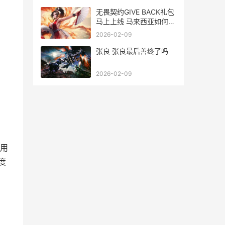
无畏契约GIVE BACK礼包
马上上线 马来西亚如何玩
无畏契约国服 无畏契约官
2026-02-09
网
张良 张良最后善终了吗
2026-02-09
用
度