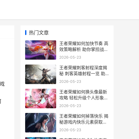
热门文章
王者荣耀如何加快节奏 高
效策略解析 助你掌控战场
节奏
2026-05-23
王者荣耀刺客射程深度揭
秘 刺客英雄射程一览 助
你精准定位对手
2026-05-23
戏
王者荣耀如何换头像最新
攻略 轻松升级个人形象
何
解锁个性头像技巧
2026-05-23
王者荣耀如何掉落快乐 揭
秘游戏内快乐元素获取攻
略
2026-05-23