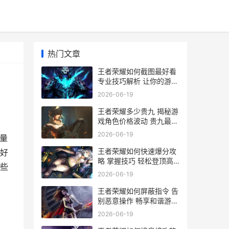
热门文章
王者荣耀如何截图最好看
专业技巧解析 让你的游戏
瞬间变大片
2026-06-19
王者荣耀多少贵九 揭秘游
戏角色价格波动 贵九最新
售价一览
2026-06-19
量
王者荣耀如何快速爆分攻
好
略 掌握技巧 轻松登顶高
些
分段
2026-06-19
王者荣耀如何屏蔽指令 告
别恶意操作 畅享和谐游戏
环境指南
2026-06-19