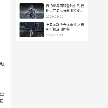
些?
我的世界国服登陆失败 我
的世界显示获取服务器列
表失败化解 我的世界国际
2026-02-09
服登
王者荣耀今天优惠多少 最
新折扣活动揭秘
2026-04-13
和
些
度