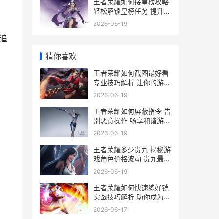
王者荣耀如何接皇榜攻略
轻松解锁皇榜任务 提升战
力技巧大揭秘
2026-06-19
追
猜你喜欢
王者荣耀如何截图最好看
专业技巧解析 让你的游戏
瞬间变大片
2026-06-19
王者荣耀如何屏蔽指令 告
别恶意操作 畅享和谐游戏
环境指南
2026-06-19
王者荣耀多少贵九 揭秘游
戏角色价格波动 贵九最新
售价一览
2026-06-19
王者荣耀如何快速练好铠
实战技巧解析 助你成为铠
皇高手
2026-06-17