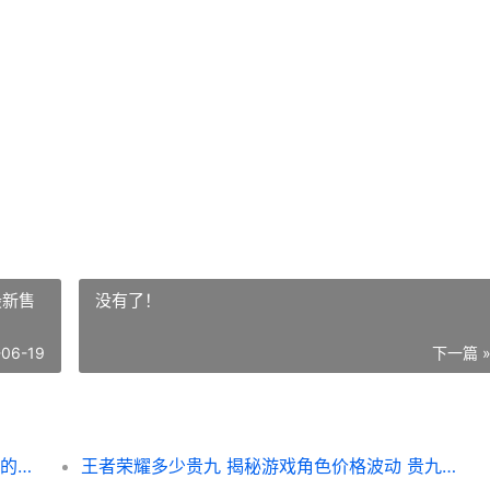
最新售
没有了！
-06-19
下一篇 
王者荣耀如何截图最好看 专业技巧解析 让你的游戏瞬间变大片
王者荣耀多少贵九 揭秘游戏角色价格波动 贵九最新售价一览