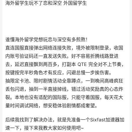
海外留学生玩不了恋和深空 外国留学生
谁懂海外留学党想玩恋与深空有多煎熬！
直连国服直接弹出网络连接失败，境外被限制登录，收国
内账号验证码还一直发送失败。好不容易折腾线路登进
去，延迟直接飘到两百多，打副本 QTE 完全对不上节奏，
按键按完半秒角色才有反应，闪避总慢一步挨伤害。
抽限定卡池、限时剧情活动全靠蹲点，一到晚间高峰疯狂
丢包闪退，抽到一半直接掉线，错过活动奖励真的心态炸
裂。本地也没有适配的国际服，只能守着国服，每天花大
量时间调试网络，想安稳体验剧情都成奢望。
后续我找到了解决办法，就是先准备一个Sixfast加速器加
速一下，接下来我教大家如何使用吧~