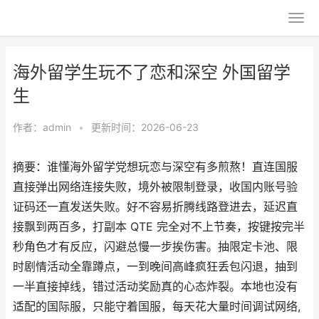
海外留学生玩不了恋和深空 外国留学
生
作者：
admin
•
更新时间：2026-06-23
摘要：谁懂海外留学党想玩恋与深空有多煎熬！直连国服
直接弹出网络连接失败，境外被限制登录，收国内账号验
证码还一直发送失败。好不容易折腾线路登进去，延迟直
接飘到两百多，打副本 QTE 完全对不上节奏，按键按完半
秒角色才有反应，闪避总慢一步挨伤害。抽限定卡池、限
时剧情活动全靠蹲点，一到晚间高峰疯狂丢包闪退，抽到
一半直接掉线，错过活动奖励真的心态炸裂。本地也没有
适配的国际服，只能守着国服，每天花大量时间调试网络,