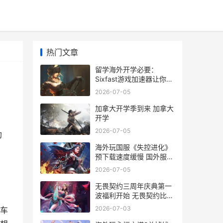
热门文章
留学海外开学必要：
Sixfast游戏加速器让你告
别卡顿转圈 海外留学要求
2026-07-05
加拿大开学季到来 加拿大
开学
2026-07-05
助
海外玩国服《失控进化》
预下载速度缓慢 国外服的
游戏
2026-07-05
无畏契约三周年庆典第一
波福利开始 无畏契约比赛
结果
2026-07-03
车