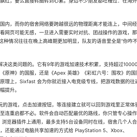
飘红，要么直接转圈转到心累。身边不少朋友都吐槽过：在海外
国内，而你的宿舍网络要跨越很远的物理距离才能连上，中间经
看网页可能无感，一旦进入需要实时对抗、团战操作的游戏，那
，这种情况往往在晚上高峰期更加明显，队友的语音里全是“你咋
决这类问题的。它有9年的游戏加速技术积累，支持超过1000
《原神》的国服，还是《Apex 英雄》《彩虹六号：围攻》的国
原理上，Sixfast 会为你就近接入电竞级专线，把游戏数据的往
幅提升。
你正在玩的游戏，点击加速按钮，等连接建立就可以回到游戏里正常体
至连重启都不必。软件会自动匹配最优的路线，你只管专心操作
端、浏览器插件上通用，最多支持5台设备同时在线，宿舍几个人
通过电脑共享加速的方式给 PlayStation 5、Xbox、