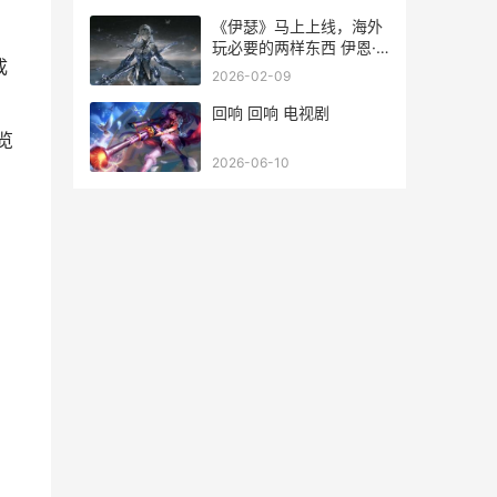
《伊瑟》马上上线，海外
玩必要的两样东西 伊恩·
成
马瑟
2026-02-09
回响 回响 电视剧
览
2026-06-10