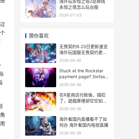
想
海外玩永恒之塔2总掉线
永恒之塔怎么玩台服
2026-07-03
过
个
猜你喜欢
不
无畏契约6.23日更新速览
海外玩国服无畏契约更新
后等登录不上服务器如何
2026-06-28
办 无畏契约玩法
0
Stuck at the Rockstar
际
payment page? Sixfast
返
Accelerator solves it in
2026-06-28
one click – overseas
payments a
在R星商店付款後，錢扣
了，遊戲庫裡卻空空如也
验
在r星商店付款怎么付
2026-06-28
角
海外看国内直播看不了如
合用
何办 海外看国内电视直播
2026-06-28