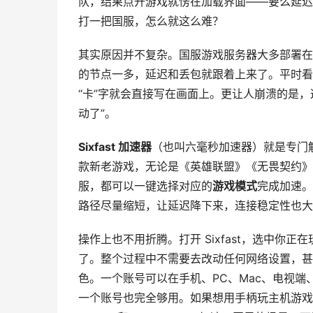
队，结果点开游戏就愣在加载界面——要么延迟
打一把国服，怎么就这么难？
其实原因并不复杂。国服游戏服务器大多部署在
的节点一多，延迟和丢包就跟着上来了。平时看
“卡”字就会直接写在画面上。更让人崩溃的是
动了”。
Sixfast 加速器
（也叫六毫秒加速器）就是专门解
款新老游戏，无论是《英雄联盟》《无畏契约》
服，都可以一键选择对应的
游戏模式
完成加速。
路径尽量缩短，让延迟降下来，连接稳定性也大
操作上也不用折腾。打开 Sixfast，选中
了。整个过程中不需要去改动任何网络设置，甚
色。一个账号可以在手机、PC、Mac、电视
一个账号也完全够用。如果想用手柄玩主机游戏，还能