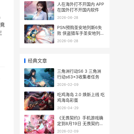
人在海外打不开国内 APP
在国外打不开国内软件
具
2026-06-28
竟
PSN预购圣安地列斯6失
正
败 侠盗猎车手圣安地列斯
psv
2026-06-28
经典文章
三角洲行动S6 3 三角洲
取
行动s63x3收集者任务
2026-02-09
吃鸡海岛 2.0 焕新上线 吃
鸡海岛彩蛋
2026-04-29
《无畏契约》手机游戏确
定到8月19日 无畏契约手
游下载
2026-02-09