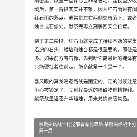
雨密集，能量一旦耗尽会非常被动。建议至少收
域后，第一阶段其实并不难，因为红石雨是有间
红石雨的落点。通常是左右两侧交替落下，或者
烛台或石像处，献祭完再立刻躲回安全位置。
到了第二阶段，红石雨就变成了持续不断的密集
沿途的石头、矮墙和烛台都是很重要的，即使是
多。如果前方有石像，先判断它离最近的掩体有
只能硬扛着往前走，能多献祭一个是一个。
暴风眼的冥龙巡逻路线是固定的，走的时候注意
小心被锁定了，立刻找最近的障碍物遮挡视线。
献祭数量返还升华蜡烛，用来兑换高级物品。
杀戮尖塔战士打觉醒者有何思路 杀戮尖塔战士打
第一层