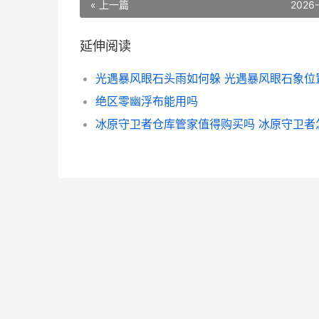
« 上一篇
2026
延伸阅读
光遇暴风眼石头雨如何躲 光遇暴风眼石象位
绝区零幽浮布能用吗