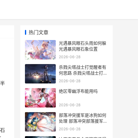
热门文章
光遇暴风眼石头雨如何躲
光遇暴风眼石象位置
2026-06-28
杀戮尖塔战士打觉醒者有
何思路 杀戮尖塔战士打不
过第一层
2026-06-28
半
绝区零幽浮布能用吗
2026-06-28
部落冲突援军是冰狗如何
处理 部落冲突部落援军上
限什么意思
2026-06-28
石