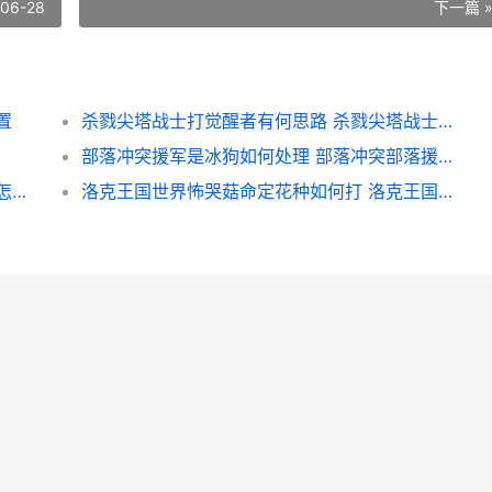
-06-28
下一篇 
置
杀戮尖塔战士打觉醒者有何思路 杀戮尖塔战士打不过第一层
部落冲突援军是冰狗如何处理 部落冲突部落援军上限什么意思
冰原守卫者仓库管家值得购买吗 冰原守卫者怎么抽奖
洛克王国世界怖哭菇命定花种如何打 洛克王国世界怖哭菇多少级进化