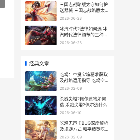
»
三国志战略版太守如何护
送器械 三国志战略版太尉
盾顶配战法
2026-06-23
冰汽时代2法律如何选 冰
汽时代法律颁布的三种播
报
2026-06-23
经典文章
吃鸡：空投宝箱精准获取
及战略运用指导 吃鸡空投
盒子图片
2026-02-09
杀戮尖塔2佩尔遗物如何
选 杀戮尖塔2佩尔选什么
2026-06-10
吃鸡无声卡BUG深度解析
及规避方式 和平精英吃鸡
声卡有什么用
2026-02-09