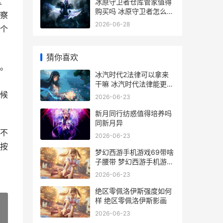
区
冰原守卫者仓库管家值得
购买吗 冰原守卫者怎么抽
察
奖
2026-06-28
个
猜你喜欢
。
冰汽时代2法律可以拿来
干嘛 冰汽时代法律能更改
吗
候
2026-06-23
新月同行纺惑值得培养吗
同新月异
不
2026-06-23
按
梦幻西游手机游戏69带啥
子腰带 梦幻西游手机游戏
怎么赚钱
2026-06-23
绝区零佩洛伊斯强度如何
样 绝区零佩洛伊斯影画
2026-06-23