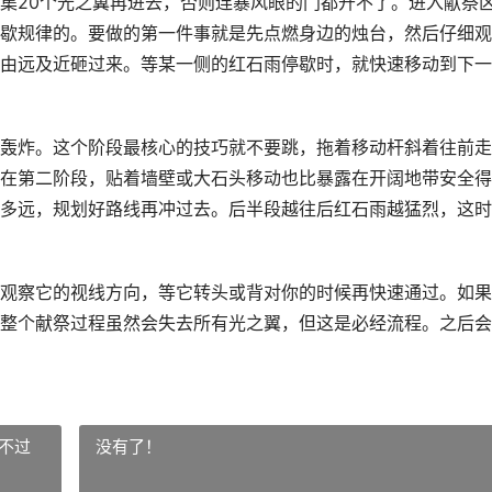
集20个光之翼再进去，否则连暴风眼的门都开不了。进入献祭
歇规律的。要做的第一件事就是先点燃身边的烛台，然后仔细观
由远及近砸过来。等某一侧的红石雨停歇时，就快速移动到下一
轰炸。这个阶段最核心的技巧就不要跳，拖着移动杆斜着往前走
在第二阶段，贴着墙壁或大石头移动也比暴露在开阔地带安全得
多远，规划好路线再冲过去。后半段越往后红石雨越猛烈，这时
观察它的视线方向，等它转头或背对你的时候再快速通过。如果
整个献祭过程虽然会失去所有光之翼，但这是必经流程。之后会
不过
没有了！