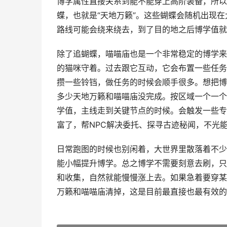
博学属性直接关系到能不能穿上高阶装备，所以
蝶，也就是“天地万籁”。这些蝴蝶会随机出现
路线可能会绕来绕去，到了目的地之后博学值就
除了追蝴蝶，喵喵庙也是一个非常稳定的博学来
的猫咪守着。过去跟它互动，它会布置一些任务
攒一些铃铛，做任务的时候会顺手很多。想把博
多少天地万籁和喵喵庙没完成。按区域一个一个
学值，主线走到关键节点的时候。会触发一些专
富了，帮NPC解决委托、探寻古迹秘闻，不光
日常跑图的时候也别闲着，大世界里散落着不少
能小幅提升博学。总之博学不需要刻意去刷，只
和收集，自然就能慢慢涨上去。如果急着要穿某
万籁和喵喵庙清掉，这是目前最直接也最有效的