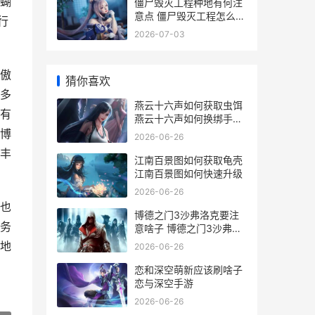
蝴
僵尸毁灭工程种地有何注
意点 僵尸毁灭工程怎么耕
行
种
2026-07-03
傲
猜你喜欢
多
燕云十六声如何获取虫饵
有
燕云十六声如何换绑手机
号
博
2026-06-26
丰
江南百景图如何获取龟壳
江南百景图如何快速升级
2026-06-26
也
博德之门3沙弗洛克要注
务
意啥子 博德之门3沙弗洛
克在哪
地
2026-06-26
恋和深空萌新应该刷啥子
恋与深空手游
2026-06-26