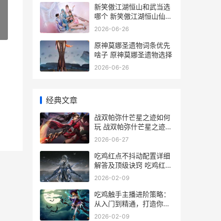
新笑傲江湖恒山和武当选
哪个 新笑傲江湖恒山仙容
现
2026-06-26
»
原神莫娜圣遗物词条优先
啥子 原神莫娜圣遗物选择
2026-06-26
经典文章
战双帕弥什芒星之迹如何
玩 战双帕弥什芒星之迹意
识共鸣
2026-06-27
吃鸡红点不抖动配置详细
解答及顶级诀窍 吃鸡红点
抖动特别厉害
2026-02-09
吃鸡触手主播进阶策略：
从入门到精通，打造你的
直播帝国 触手tv吃鸡认证
2026-02-09