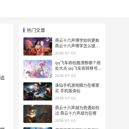
热门文章
燕云十六声博学如何更新
燕云十六声博学怎么提升
最快2024
2026-07-03
qq飞车转给跟漂移哪个用
处大点 qq飞车有转移号
吗
2026-07-03
追
诛仙手机游戏精力在哪里
最
买 手机版诛仙
2026-07-03
燕云十六声胡为奇遇如何
过 燕云十六声胡为在哪
2026-07-03