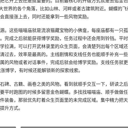
把它升上去还是挺重要的。目前最核心的升级方式就是去追金色
在大世界的各个角落，比如山林、河畔或者古建筑附近。蝴蝶的飞
会直接涨上去，同时还能拿到一些风物奖励。
源。这些喵喵庙就是流浪猫藏宝物的小佛龛，每座庙都有一只孤
。完成之后就能获得博学奖励，任务过程中还会用到铃铛。平时
学拉满，可以打开武林录里的众生页面，会清楚列出每个区域还
清过去，效率是最高的。主线剧情和支线任务也能顺手补充一些
属的风物或者对话事件，完成后就会给博学奖励。支线任务就更
能涨博学，有时候还能解锁新的探索线索。
石碑、古籍、画卷之类的风物。看到就顺手交互一下，研读之后
要平时跑图的时候多留意金色蝴蝶。多找找喵喵庙、顺手做做任
件装备，那就优先盯着众生页面里的未完成区域。集中精力把天
提升方式。