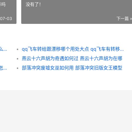
号吗
没有了！
-07-03
下一篇 
燕云十六声博学如何更新 燕云十六声博学怎么提升最快2024
qq飞车转给跟漂移哪个用处大点 qq飞车有转移号吗
燕云十六声胡为奇遇如何过 燕云十六声胡为在哪
僵尸毁灭工程种地有何注意点 僵尸毁灭工程怎么耕种
部落冲突废墟女巫如何用 部落冲突旧版女王模型