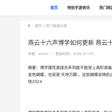
首页
特别手游资讯
热门网
首页
>
热门网游分享
燕云十六声博学如何更新 燕云十
作者：
admin
•
更新时间：2026-07-03
摘要：博学属性直接关系到能不能穿上高阶装备
金色蝴蝶，也就是'天地万籁'。这些蝴蝶会随机
快2024