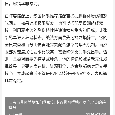
掉，容错率非常高。
在阵容搭配上，魏国体系推荐搭配曹操提供群体增伤和怒
气回复。如果追求极限爆发，也可以搭配夏侯渊组成双
核。利用夏侯渊的列伤特性快速清掉被集火的目标，让张
郃尽早进入狂暴状态。战法方面优先选择龙焰掠世，它的
全员减益和百分比伤害能完美配合张郃的集火机制。当然
张郃对速度属性要求比较高，需要确保比对手先出手。否
则一旦被对面抢先控制或秒杀，他的标记和减益就无法发
挥效果。只要速度达标、资源到位，赤金张郃绝对是先手
核心。养成起来后不管是PVP竞技还是PVE推图，表现都
非常稳定。
江南百景图蟹塘如何获取 江南百景图蟹塘可以产珍贵的螃
蟹吗
« 上一篇
2026-07-05