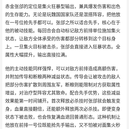
赤金张郃的定位是集火狂暴型输出，兼具爆发伤害和出色
的生存能力。无论是玩魏国国家队还是混搭阵容，把他放
在一号位抢先手都可以。张郃之所以适合先手，核心在于
他的被动技能。每回合会自动标记敌方前排单位施加集火
状态，让敌方全体承受的伤害都部分转移到这个目标身
上。一旦集火目标被击杀，张郃会直接进入狂暴状态。全
属性大幅提升，输出直接拉满。
他的主动技能同样强悍，可以对敌方前排造成高额伤害，
并附加传导和断粮两种减益状态。传导会让被攻击的敌人
把部分伤害扩散到周围友军，断粮则能限制对方获取属性
增益，对治疗型阵容尤其致命。配合先手优势，这些减益
效果能第一时间铺开。首次释放必杀技时张郃就会触发变
身，血量直接翻倍，还能额外释放两次必杀技。即便变身
状态下被击败，也会恢复满血退回普通形态。这种机制让
他放在前排一号位既能抢先手输出，又不怕被对面集火秒