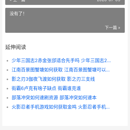
没有了！
下一篇 »
延伸阅读
少年三国志2赤金张郃适合先手吗 少年三国志2赤铜罗盘怎么用
江南百景图蟹塘如何获取 江南百景图蟹塘可以产珍贵的螃蟹吗
影之刃3伽夜飞渡如何获取 影之刃三支线
街霸6卢克有啥子缺点 街霸谁克谁
部落冲突如何速刷资源 部落冲突如何速本
火影忍者手机游戏如何获取金鸣 火影忍者手机游戏排行榜