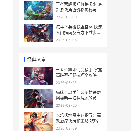
王者荣耀哪吒价格多少 最
新游戏角色价格揭秘与购
买指南
2026-05-03
怎样下英雄联盟官网 快速
入门指南及官方下载步骤
解析
2026-05-05
经典文章
王者荣耀如何变猎手 掌握
高胜率打野技巧全攻略
2026-03-27
猫咪开局学什么英雄联盟
揭秘新手猫咪玩家的英雄
入门指南
2026-03-29
吃鸡伏地魔生存指导：高
效治疗诀窍和策略 吃鸡中
的伏地魔指的是哪种人
2026-02-09