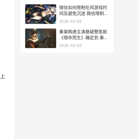
微信如何限制吃鸡游戏时
间及避免沉迷 微信限制在
哪里设置
2026-02-09
秦昊韩庚主演悬疑警匪剧
《借命而生》确定到 秦昊
演的
2026-02-09
上