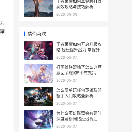
王者荣耀如何拿金牌打野
高效攻略与技巧解析
2026-05-09
为
耀
猜你喜欢
王者荣耀如何开启升级攻
略 轻松提升战力 掌握升
级秘籍
2026-05-07
打英雄联盟输了怎么办啊
赢回荣耀的5个有效策略
解析
2026-05-07
怎么简单玩任何英雄联盟
新手入门攻略全解析
2026-05-07
为什么英雄联盟会有延时
深度解析网络延迟背后的
原因及解决方案
2026-05-07