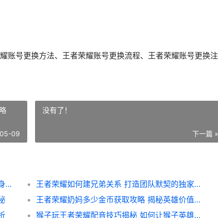
耀账号更换方法、王者荣耀账号更换流程、王者荣耀账号更换注
略
没有了！
05-09
下一篇 
王者荣耀中如何换账号全攻略 轻松切换游戏身份 畅享不同角色体验
王者荣耀如何建兄弟关系 打造团队默契的独家攻略
秘
王者荣耀奶妈多少金币获取攻略 揭秘英雄价值与金币投入比例
析
猴子玩王者荣耀配音技巧揭秘 如何让猴子英雄在游戏中声情并茂