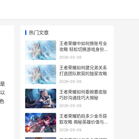
热门文章
王者荣耀中如何换账号全
攻略 轻松切换游戏身份
畅享不同角色体验
2026-05-09
王者荣耀如何建兄弟关系
打造团队默契的独家攻略
2026-05-09
是
王者荣耀如何委婉要皮肤
以
巧妙沟通技巧大揭秘
色
2026-05-09
王者荣耀奶妈多少金币获
取攻略 揭秘英雄价值与金
币投入比例
2026-05-09