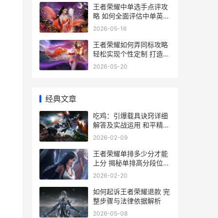
王者荣耀中单选手点评攻
略 如何全面评估中单英雄
表现
2026-05-16
王者荣耀如何弄同标攻略
轻松实现个性定制 打造独
特游戏标识
2026-05-20
经典文章
吃鸡：引爆载具诀窍详细
解答及实战运用 和平精英
引爆载具
2026-02-09
王者荣耀单排多少分才能
上分 揭秘单排高分段位所
需分数标准
2026-02-20
如何起诉王者荣耀退款 完
整步骤与法律依据解析
2026-05-08