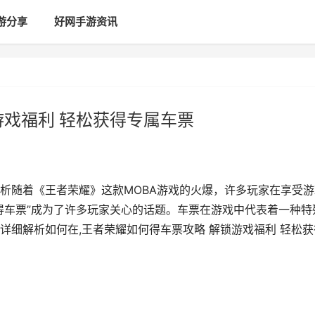
游分享
好网手游资讯
游戏福利 轻松获得专属车票
析随着《王者荣耀》这款MOBA游戏的火爆，许多玩家在享受游
得车票”成为了许多玩家关心的话题。车票在游戏中代表着一种特
详细解析如何在,王者荣耀如何得车票攻略 解锁游戏福利 轻松获