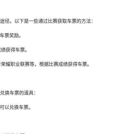
途径。以下是一些通过比赛获取车票的方法：
得车票奖励。
成绩获得车票。
王者荣耀职业联赛等，根据比赛成绩获得车票。
兑换车票的道具：
，可以兑换车票。