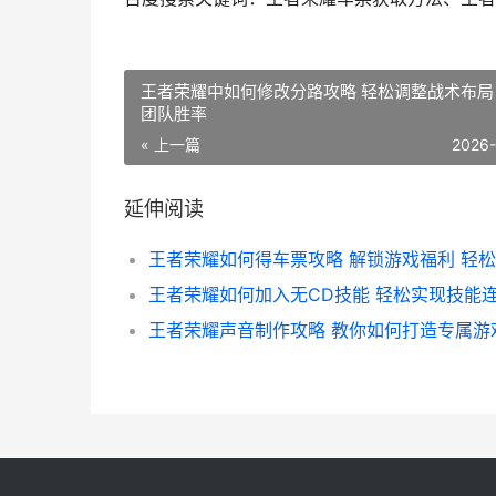
王者荣耀中如何修改分路攻略 轻松调整战术布局
团队胜率
« 上一篇
2026
延伸阅读