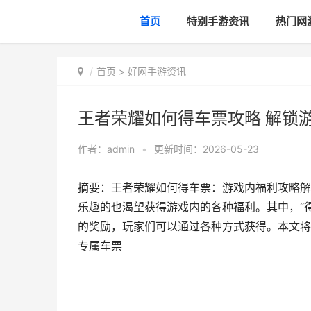
首页
特别手游资讯
热门网
首页
>
好网手游资讯
王者荣耀如何得车票攻略 解锁
作者：
admin
•
更新时间：2026-05-23
摘要：王者荣耀如何得车票：游戏内福利攻略解
乐趣的也渴望获得游戏内的各种福利。其中，“
的奖励，玩家们可以通过各种方式获得。本文将
专属车票