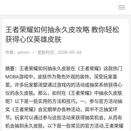
王者荣耀如何抽永久皮攻略 教你轻松
获得心仪英雄皮肤
作者：
admin
•
更新时间：2026-05-24
摘要：王者荣耀如何抽永久皮肤在《王者荣耀》这款热门
MOBA游戏中，皮肤作为角色外观的装饰，深受玩家喜
爱。许多玩家都渴望通过游戏内的活动或抽奖系统获得心
仪的永久皮肤。那么，如何在《王者荣耀》中抽永久皮肤
呢？以下是一些实用的方法和技巧。一、参与官方活动抽
奖《王者荣耀》会定期举办各种活动，其中不乏抽奖环
节。玩家可以通过参与这些活动来获得抽奖机会，从而有
机会抽到永久皮肤。以下是一些常见的官方活动,王者荣耀