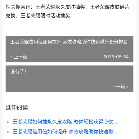
相关搜索词：王者荣耀永久皮肤抽奖、王者荣耀皮肤碎片
兑换、王者荣耀限时活动抽奖
王者荣耀信用值如何提升 高效攻略助你快速攀升积分排名
« 上一篇
2026-05-24
没有了！
下一篇 »
延伸阅读
王者荣耀如何抽永久皮攻略 教你轻松获得心仪英雄皮肤
王者荣耀信用值如何提升 高效攻略助你快速攀升积分排名