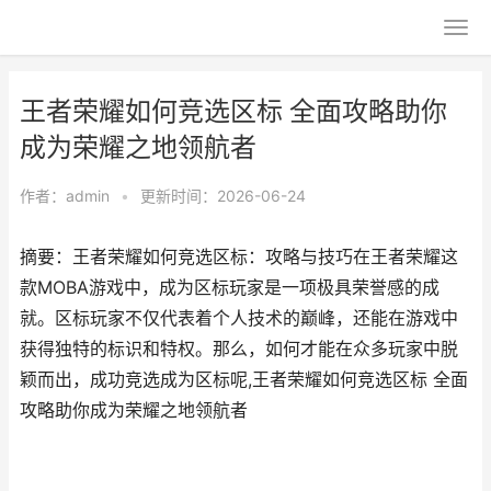
王者荣耀如何竞选区标 全面攻略助你
成为荣耀之地领航者
作者：
admin
•
更新时间：2026-06-24
摘要：王者荣耀如何竞选区标：攻略与技巧在王者荣耀这
款MOBA游戏中，成为区标玩家是一项极具荣誉感的成
就。区标玩家不仅代表着个人技术的巅峰，还能在游戏中
获得独特的标识和特权。那么，如何才能在众多玩家中脱
颖而出，成功竞选成为区标呢,王者荣耀如何竞选区标 全面
攻略助你成为荣耀之地领航者