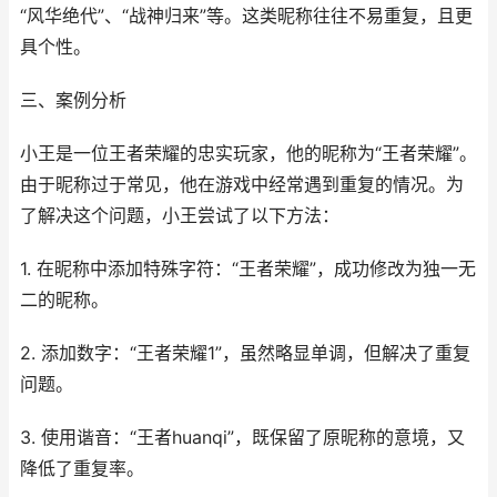
“风华绝代”、“战神归来”等。这类昵称往往不易重复，且更
具个性。
三、案例分析
小王是一位王者荣耀的忠实玩家，他的昵称为“王者荣耀”。
由于昵称过于常见，他在游戏中经常遇到重复的情况。为
了解决这个问题，小王尝试了以下方法：
1. 在昵称中添加特殊字符：“王者荣耀”，成功修改为独一无
二的昵称。
2. 添加数字：“王者荣耀1”，虽然略显单调，但解决了重复
问题。
3. 使用谐音：“王者huanqi”，既保留了原昵称的意境，又
降低了重复率。