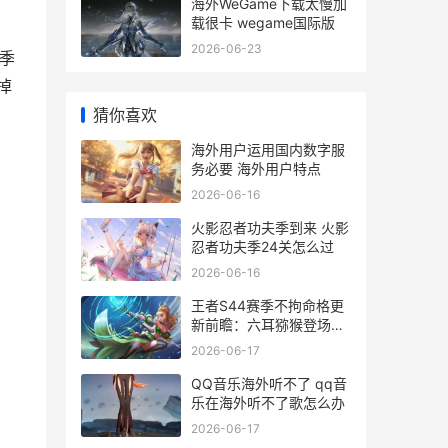
海外WeGame下载太慢加
载很卡 wegame国际版
2026-06-23
对季
掉
猜你喜欢
海外用户运用国内数字服
务必要 海外用户特点
2026-06-16
火影忍者功夫季到来 火影
忍者功夫季24关怎么过
2026-06-16
王者S44赛季不拘命格更
新前瞻：六耳猕猴登场，
加拿大玩不了国服如何办
2026-06-17
四赛季王者
QQ音乐海外听不了 qq音
乐在海外听不了歌怎么办
2026-06-17