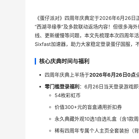
《蛋仔派对》四周年庆典定于2026年6月26
“西湖寻缘季”及多款联动返场内容！但很多海
线、更新缓慢等问题，本文先梳理本次四周年活
Sixfast加速器，助力大家稳定登录蛋仔国服
核心庆典时间与福利
四周年庆典上半场于
2026年6月26日0点
零门槛登录福利
：6月26日当天登录游戏
54枚彩虹币
价值300+元的盲盒通用折扣券
永久典藏外观10选1自选礼盒（含1款
稀有四周年专属个人主页全套装扮（背