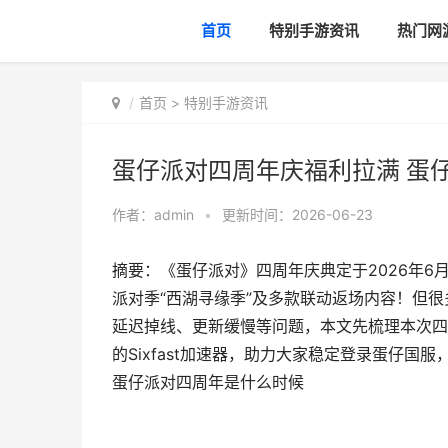
首页
特别手游资讯
热门网
首页
>
特别手游资讯
蛋仔派对四周年庆福利拉满 蛋
作者：
admin
•
更新时间：2026-06-23
摘要：《蛋仔派对》四周年庆典定于2026年6
派对季“西湖寻缘季”及多款联动返场内容！但
延迟掉线、更新缓慢等问题，本文先梳理本次四
的Sixfast加速器，助力大家稳定登录蛋仔国
蛋仔派对四周年是什么时候