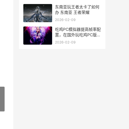
东南亚玩王者太卡了如何
办 东南亚 王者荣耀
2026-02-09
吃鸡PC模拟器提高帧率配
置，在国外玩吃鸡PC版如
何降低延迟 吃鸡pc模拟
2026-02-09
器提高帧数
»