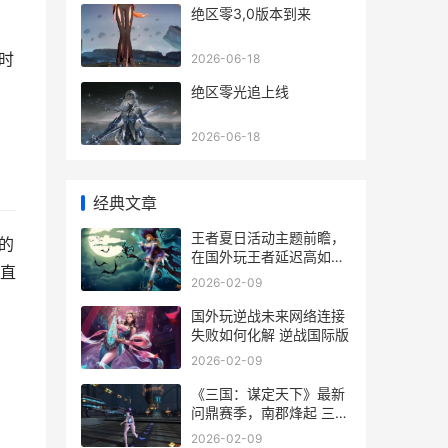
绝区零3,0版本到来
时
2026-06-18
绝区零光追上线
2026-06-18
经典文章
王者夏日活动主题前瞻，
的
在国外玩王者延迟高如何
直
办 2020王者夏日庆典返
2026-02-09
了什么
国外玩逆战未来网络连接
失败如何化解 逆战国际版
2026-02-09
《三国：谋定天下》最新
问鼎赛季，南郡烽起 三国
谋定天下bibi版本下载
2026-02-09