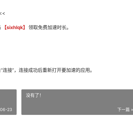
<<
码
【sixhlqk】
领取免费加速时长。
击“连接”，连接成功后重新打开要加速的应用。
没有了！
-06-23
下一篇 