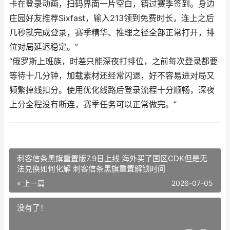
卡在登录动画，扫码界面一片空白，错过赛季签到。身边
庄园好友推荐Sixfast，输入213领到免费时长，连上之后
几秒就完成登录，赛季精华、推理之径全部正常打开，排
位对局延迟稳定。”
“俄罗斯上班族，时差只能深夜打排位，之前每次登录都要
等待十几分钟，加载素材还经常闪退，好不容易进对局又
频繁掉线扣分。使用优化线路后登录流程十分顺畅，深夜
上分全程没有断连，赛季任务可以正常做完。”
刺客信条黑旗重置版7.9日上线 海外买了国区CDK但是无
法兑换如何化解 刺客信条黑旗重置解锁时间
« 上一篇
2026-07-05
没有了！