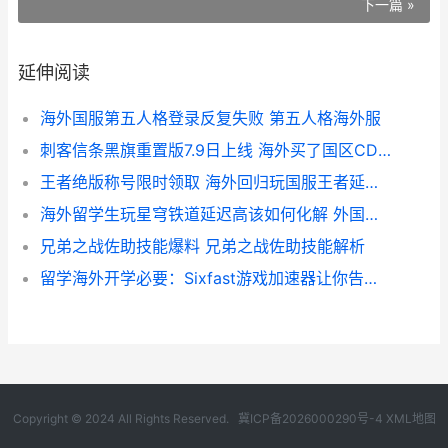
下一篇 »
延伸阅读
海外国服第五人格登录反复失败 第五人格海外服
刺客信条黑旗重置版7.9日上线 海外买了国区CDK但是无法兑换如何化解 刺客信条黑旗重置解锁时间
王者绝版称号限时领取 海外回归玩国服王者延迟高登录不上如何办 王者荣耀限定称号在哪里换
海外留学生玩星穹铁道延迟高该如何化解 外国留学生
兄弟之战佐助技能爆料 兄弟之战佐助技能解析
留学海外开学必要：Sixfast游戏加速器让你告别卡顿转圈 海外留学要求
Copyright © 2024 All Rights Reserved.
冀ICP备2026000290号-4
XML地图