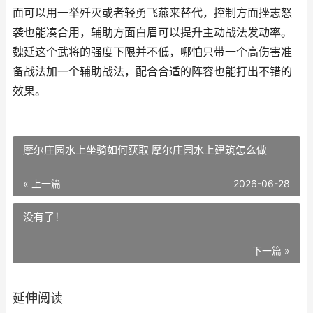
面可以用一举歼灭或者轻勇飞燕来替代，控制方面挫志怒
袭也能凑合用，辅助方面白眉可以提升主动战法发动率。
魏延这个武将的强度下限并不低，哪怕只带一个高伤害准
备战法加一个辅助战法，配合合适的阵容也能打出不错的
效果。
摩尔庄园水上坐骑如何获取 摩尔庄园水上建筑怎么做
« 上一篇
2026-06-28
没有了！
下一篇 »
延伸阅读