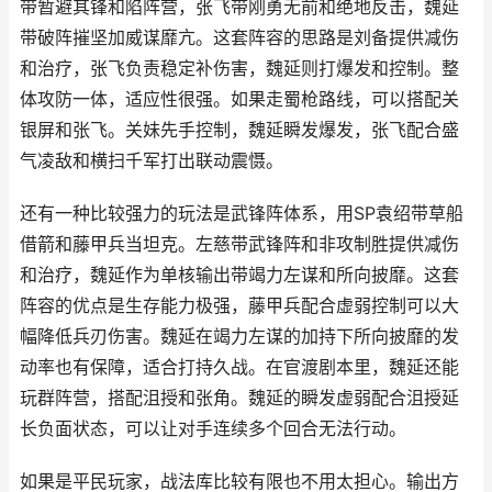
带暂避其锋和陷阵营，张飞带刚勇无前和绝地反击，魏延
带破阵摧坚加威谋靡亢。这套阵容的思路是刘备提供减伤
和治疗，张飞负责稳定补伤害，魏延则打爆发和控制。整
体攻防一体，适应性很强。如果走蜀枪路线，可以搭配关
银屏和张飞。关妹先手控制，魏延瞬发爆发，张飞配合盛
气凌敌和横扫千军打出联动震慑。
还有一种比较强力的玩法是武锋阵体系，用SP袁绍带草船
借箭和藤甲兵当坦克。左慈带武锋阵和非攻制胜提供减伤
和治疗，魏延作为单核输出带竭力左谋和所向披靡。这套
阵容的优点是生存能力极强，藤甲兵配合虚弱控制可以大
幅降低兵刃伤害。魏延在竭力左谋的加持下所向披靡的发
动率也有保障，适合打持久战。在官渡剧本里，魏延还能
玩群阵营，搭配沮授和张角。魏延的瞬发虚弱配合沮授延
长负面状态，可以让对手连续多个回合无法行动。
如果是平民玩家，战法库比较有限也不用太担心。输出方