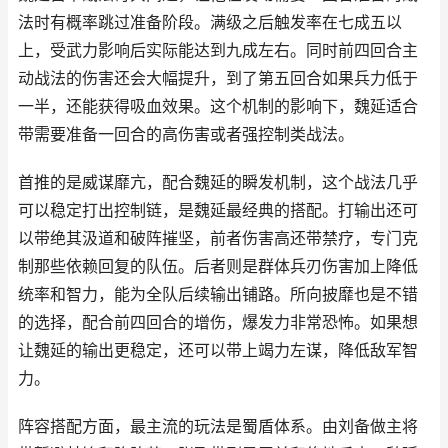
法时有概率跳过准备阶段。满级之后触发率在七成五以
上，受武力影响后实际能达到九成左右。同时前四回合主
动战法的伤害还会大幅提升，到了第五回合如果兵力低于
一半，还能获得吸血效果。这个机制的影响下，魏延适合
带需要准备一回合的高伤害或者强控制类战法。
首推的是威谋靡亢，配合魏延的瞬发机制，这个战法几乎
可以稳定打出控制链，是魏延最经典的搭配。打输出还可
以带绝其汲道和破阵摧坚，前者伤害高还带禁疗，专门克
制那些依赖回复的队伍。后者则是群体兵刃伤害加上降低
统率和智力，能为全队后续输出铺路。所向披靡也是不错
的选择，配合前四回合的增伤，爆发力非常恐怖。如果想
让魏延的输出更稳定，还可以带上竭力左谋，降低敌军智
力。
阵容搭配方面，最主流的玩法是蜀盾体系。由刘备做主将