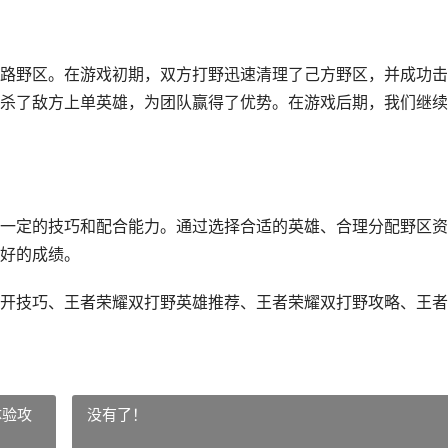
路野区。在游戏初期，双方打野迅速清理了己方野区，并成功击
杀了敌方上单英雄，为团队赢得了优势。在游戏后期，我们继续
一定的技巧和配合能力。通过选择合适的英雄、合理分配野区资
好的成绩。
开技巧、王者荣耀双打野英雄推荐、王者荣耀双打野攻略、王者
体验攻
没有了！